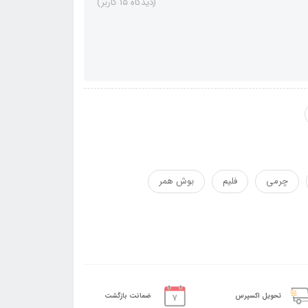
(دیدگاه 15 کاربر)
چرمی
فلیم
بوش همر
تحویل اکسپرس
ضمانت بازگشت