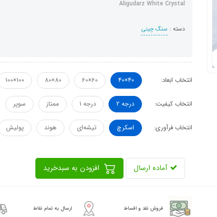
Aligudarz White Crystal
دسته :
سنگ چینی
انتخاب ابعاد:
40×40
60×60
80×80
100×100
انتخاب کیفیت:
درجه 2
درجه 1
ممتاز
سوپر
انتخاب فرآوری:
اسکرچ
تیشه‌ای
هوند
پولیش
آماده ارسال
افزودن به سبدخرید
فروش نقد و اقساط
ارسال به تمام نقاط