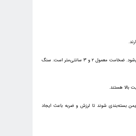
ند.
- ابعاد و ضخامت مناسب: سنگ چینی الیگودرز معمولاً در ابعاد پلاک (۴۰×۴۰، ۶۰×۶۰، ۸۰×۸۰) و گاهی به‌صورت اسلب عرضه می‌شود. ضخامت معمول ۲ و ۳ سانتی‌متر است. سنگ
ت بالا هستند.
من بسته‌بندی شوند تا لرزش و ضربه باعث ایجاد