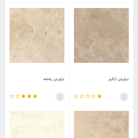
تراورتن آبگرم
تراورتن رامشه