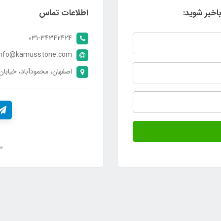
اخبر شوید:
اطلاعات تماس
031-34342424
info@kamusstone.com
اصفهان، محمودآباد، خیابان 20، فرعی یک جنوب
س